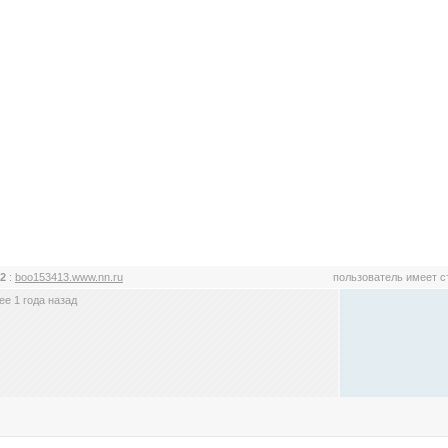
42
:
boo153413.www.nn.ru
пользователь имеет 
е 1 года назад