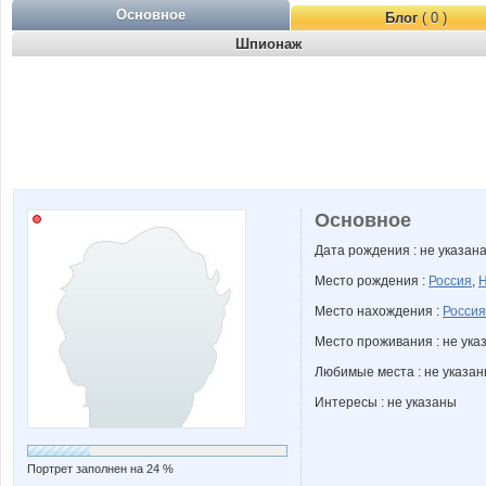
Основное
Блог
( 0 )
Шпионаж
Основное
Дата рождения : не указан
Место рождения :
Россия
,
Н
Место нахождения :
Россия
Место проживания : не ука
Любимые места : не указа
Интересы : не указаны
Портрет заполнен на 24 %