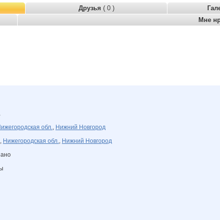
Друзья
( 0 )
Гал
Мне н
а
ижегородская обл.
,
Нижний Новгород
,
Нижегородская обл.
,
Нижний Новгород
зано
ны