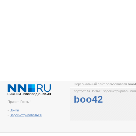
Персональный сайт пользователя
boo
портрет № 153413 зарегистрирован боле
boo42
Привет, Гость !
-
Войти
-
Зарегистрироваться