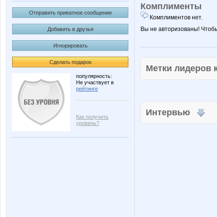
Комплименты
Отправить приватное сообщение
Комплиментов нет.
Вы не авторизованы! Чтоб
Добавить в друзья
Игнорировать
Сделать подарок
Метки лидеров
популярность:
Не участвует в
рейтинге
Интервью
Как получить
уровень?